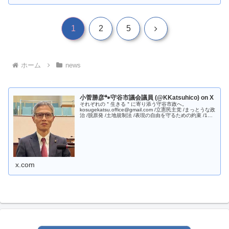
次
1
2
5
へ
ホーム
news
小菅勝彦🐾守谷市議会議員 (@KKatsuhico) on X
それぞれの＂生きる＂に寄り添う守谷市政へ。
kosugekatsu.office@gmail.com /立憲民主党 /まっとうな政
治 /脱原発 /土地規制法 /表現の自由を守るための約束 /1型
糖尿病 /大自ニ /サッカーと音楽 バリトンサ…
x.com