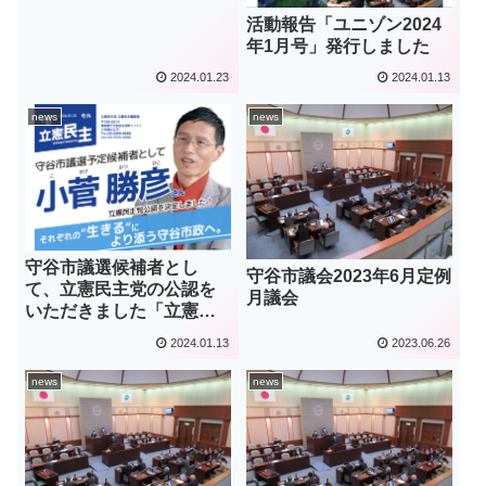
活動報告「ユニゾン2024
年1月号」発行しました
2024.01.23
2024.01.13
news
news
守谷市議選候補者とし
守谷市議会2023年6月定例
て、立憲民主党の公認を
月議会
いただきました「立憲民
主号外」
2024.01.13
2023.06.26
news
news