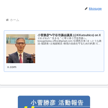
kkosuge
ホーム
小菅勝彦🐾守谷市議会議員 (@KKatsuhico) on X
それぞれの＂生きる＂に寄り添う守谷市政へ。
kosugekatsu.office@gmail.com /立憲民主党 /まっとうな政
治 /脱原発 /土地規制法 /表現の自由を守るための約束 /1型
糖尿病 /大自ニ /サッカーと音楽 バリトンサ…
x.com